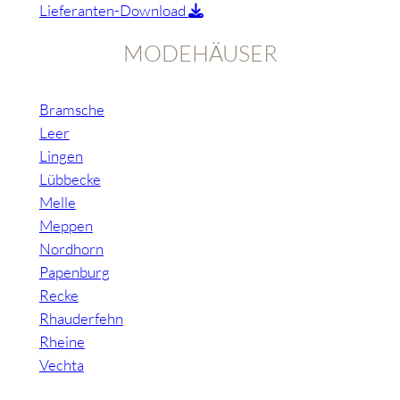
Lieferanten-Download
MODEHÄUSER
Bramsche
Leer
Lingen
Lübbecke
Melle
Meppen
Nordhorn
Papenburg
Recke
Rhauderfehn
Rheine
Vechta