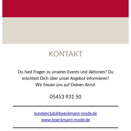
05453 931 50
kundenclub@boeckmann-mode.de
www.boeckmann-mode.de
BÖCKMANN APP
Lade Dir unsere App im Apple Store oder bei
Google Play herunter.
SITEMAP