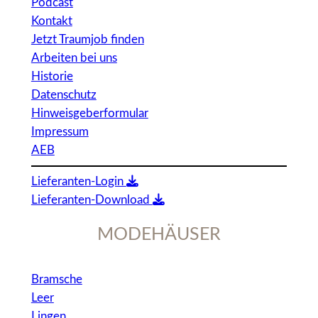
MODEHÄUSER
Bramsche
Leer
Lingen
Lübbecke
Melle
Meppen
Nordhorn
Papenburg
Recke
Rhauderfehn
Rheine
Vechta
MAAS