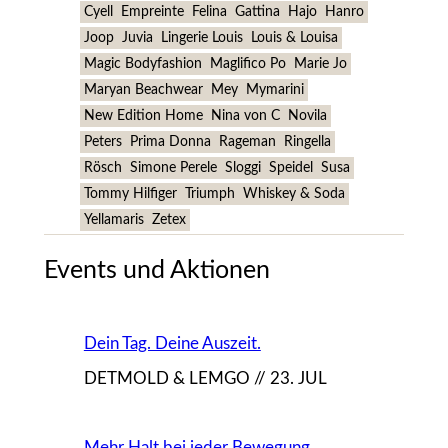
Cyell
Empreinte
Felina
Gattina
Hajo
Hanro
Joop
Juvia
Lingerie Louis
Louis & Louisa
Magic Bodyfashion
Maglifico Po
Marie Jo
Maryan Beachwear
Mey
Mymarini
New Edition Home
Nina von C
Novila
Peters
Prima Donna
Rageman
Ringella
Rösch
Simone Perele
Sloggi
Speidel
Susa
Tommy Hilfiger
Triumph
Whiskey & Soda
Yellamaris
Zetex
Events und Aktionen
Dein Tag. Deine Auszeit.
DETMOLD & LEMGO // 23. JUL
Mehr Halt bei jeder Bewegung