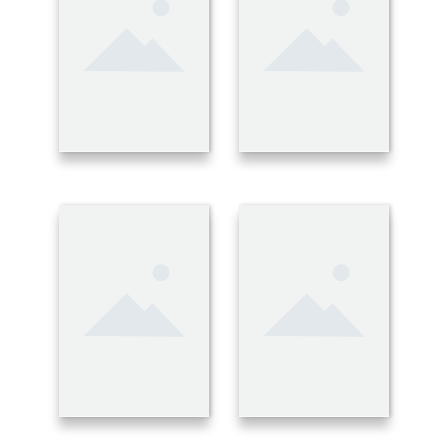
Newsletter
Aktuelle Trends, die besten Angebote
und alles, was bei BÖCKMANN los ist –
melde Dich jetzt für den Newsletter an
und erhalte alle Informationen direkt in
Dein E-Mail-Postfach.