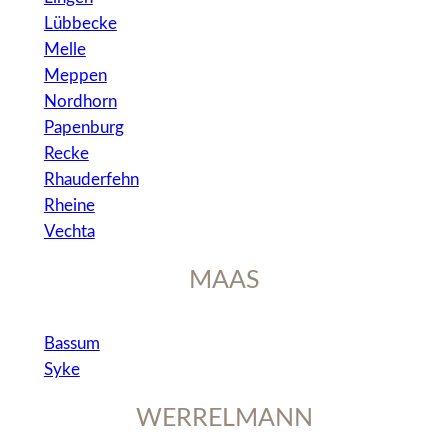
Bassum
Syke
WERRELMANN
Cloppenburg
LINGERIE
Coesfeld
Detmold
Emsdetten
Georgsmarienhütte
Gronau
Ibbenbüren