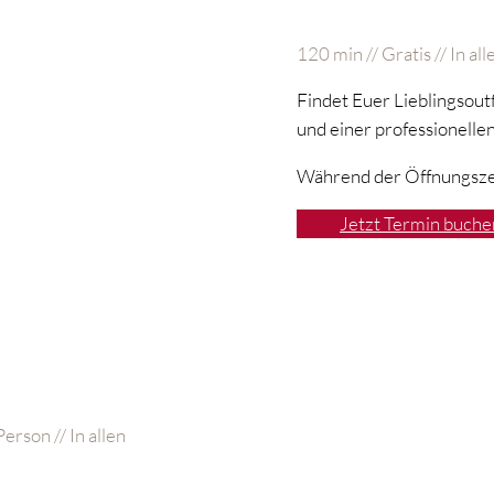
120 min // Gratis // In a
Findet Euer Lieblingsout
und einer professionelle
Während der Öffnungszei
Jetzt Termin buche
erson // In allen