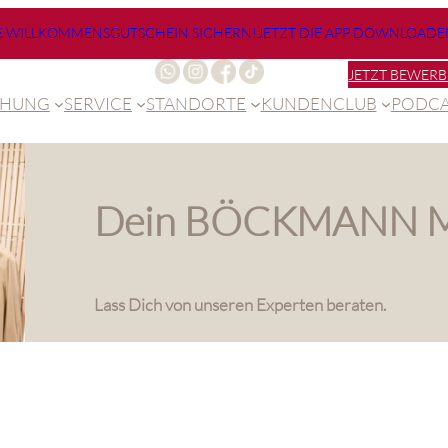
€ WILLKOMMENSGUTSCHEIN SICHERN!
JETZT DIE APP DOWNLOADE
JETZT BEWERB
CHUNG
SERVICE
STANDORTE
KUNDENCLUB
PODCA
Dein BÖCKMANN M
Lass Dich von unseren Experten beraten.