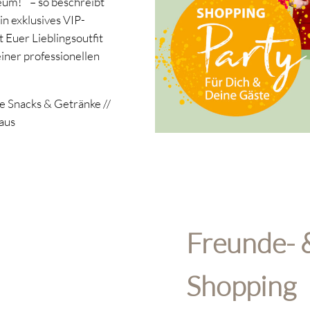
eum!’“ – so beschreibt
in exklusives VIP-
 Euer Lieblingsoutfit
ner professionellen
e Snacks & Getränke //
aus
Freunde- 
Shopping