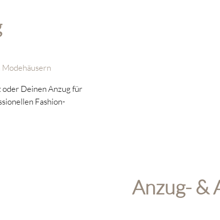
g
len Modehäusern
it oder Deinen Anzug für
ssionellen Fashion-
Anzug- & 