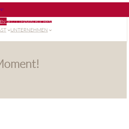
N!
EN!
JETZT TERMIN BUCHEN
ST
UNTERNEHMEN
oment!