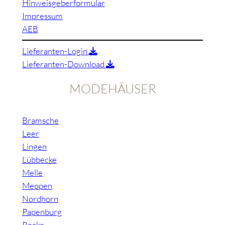
Hinweisgeberformular
Impressum
AEB
Lieferanten-Login
Lieferanten-Download
MODEHÄUSER
Bramsche
Leer
Lingen
Lübbecke
Melle
Meppen
Nordhorn
Papenburg
Recke