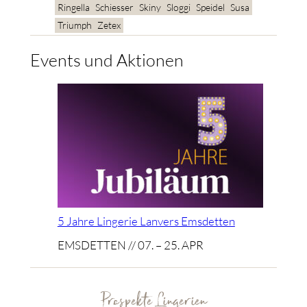
Ringella
Schiesser
Skiny
Sloggi
Speidel
Susa
Triumph
Zetex
Events und Aktionen
5 Jahre Lingerie Lanvers Emsdetten
EMSDETTEN // 07. – 25. APR
Prospekte Lingerien