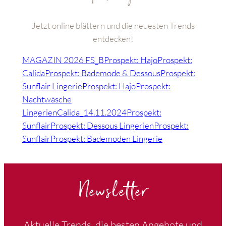
Jetzt online blättern und die neuesten Trends
entdecken!
MAGAZIN 2026 FS_B
Prospekt: Hajo
Prospekt:
Calida
Prospekt: Bademode & Dessous
Prospekt:
Sunflair Lingerie
Prospekt: Hajo
Prospekt:
Nachtwäsche
Lingerien
Calida_14.11.2024
Prospekt:
Sunflair
Prospekt: Dessous Lingerien
Prospekt:
Sunflair
Prospekt: Bademoden Lingerie
Newsletter
Aktuelle Trends, die besten Angebote und