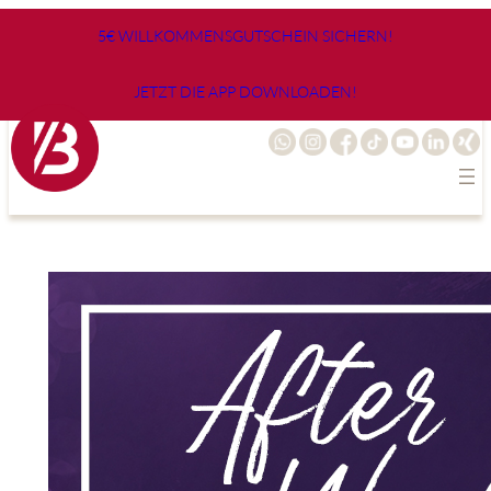
Zum
5€ WILLKOMMENSGUTSCHEIN SICHERN!
Inhalt
springen
JETZT DIE APP DOWNLOADEN!