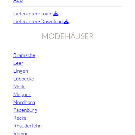
Lieferanten-Login
Lieferanten-Download
MODEHÄUSER
Bramsche
Leer
Lingen
Lübbecke
Melle
Meppen
Nordhorn
Papenburg
Recke
Rhauderfehn
Rheine