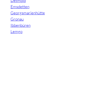
Detmold
Emsdetten
Georgsmarienhütte
Gronau
Ibbenbüren
Lemgo