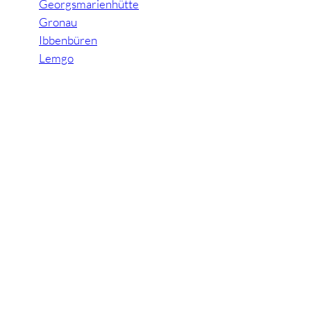
Georgsmarienhütte
Gronau
Ibbenbüren
Lemgo