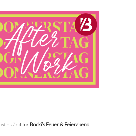
Office 365
Outlook Live
st es Zeit für
Böcki’s Feuer & Feierabend
.