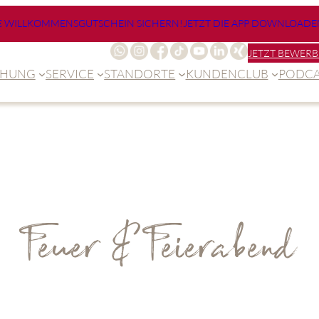
€ WILLKOMMENSGUTSCHEIN SICHERN!
JETZT DIE APP DOWNLOADE
JETZT BEWERB
CHUNG
SERVICE
STANDORTE
KUNDENCLUB
PODCA
Feuer & Feierabend