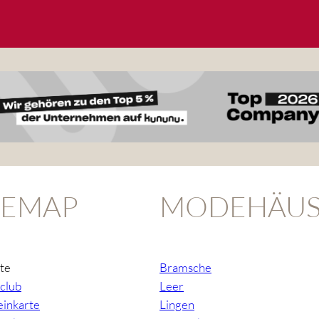
TEMAP
MODEHÄUS
ite
Bramsche
club
Leer
inkarte
Lingen