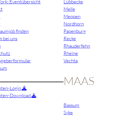
ork: Eventübersicht
Lübbecke
kt
Melle
t
Meppen
t
Nordhorn
raumjob finden
Papenburg
n bei uns
Recke
e
Rhauderfehn
chutz
Rheine
sgeberformular
Vechta
sum
MAAS
nten-Login
anten-Download
Bassum
Syke