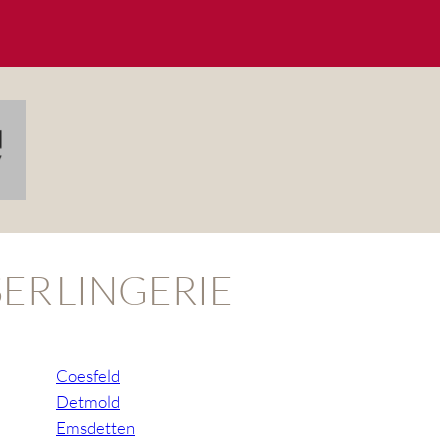
ER
LINGERIE
Coesfeld
Detmold
Emsdetten