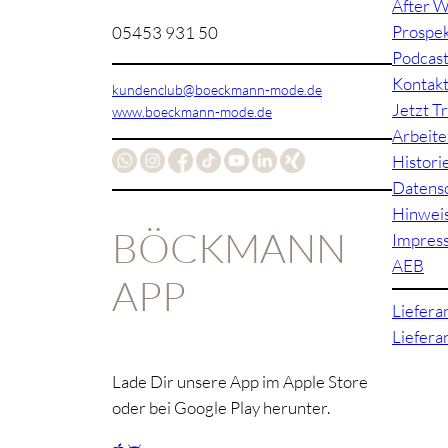
After W
Prospe
05453 931 50
Podcas
Kontak
kundenclub@boeckmann-mode.de
Jetzt T
www.boeckmann-mode.de
Arbeite
Histori
Datens
Hinwei
BÖCKMANN
Impres
AEB
APP
Liefera
Liefer
Lade Dir unsere App im Apple Store
oder bei Google Play herunter.