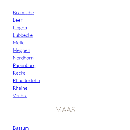
Bramsche
Leer
Lingen
Lübbecke
Melle
Meppen
Nordhorn
Papenburg
Recke
Rhauderfehn
Rheine
Vechta
MAAS
Bassum