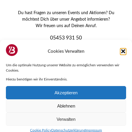
Du hast Fragen zu unseren Events und Aktionen? Du
möchtest Dich über unser Angebot informieren?
Wir freuen uns auf Deinen Anruf.
05453 931 50
Cookies Verwalten
kundenclub@boeckmann-mode.de
www.boeckmann-mode.de
Um die optimale Nutzung unserer Website zu ermöglichen verwenden wir
Cookies.
Hierzu benötigen wir ihr Einverständnis.
Akzeptieren
BÖCKMANN APP
Ablehnen
Lade Dir unsere App im Apple Store oder bei
Verwalten
Google Play herunter.
Cookie Policy
Datenschutzerklärung
Impressum