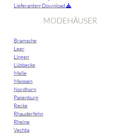
Lieferanten-Download
MODEHÄUSER
Bramsche
Leer
Lingen
Lübbecke
Melle
Meppen
Nordhorn
Papenburg
Recke
Rhauderfehn
Rheine
Vechta