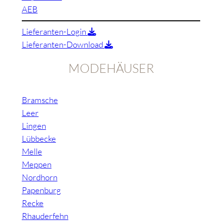
AEB
Lieferanten-Login
Lieferanten-Download
MODEHÄUSER
Bramsche
Leer
Lingen
Lübbecke
Melle
Meppen
Nordhorn
Papenburg
Recke
Rhauderfehn