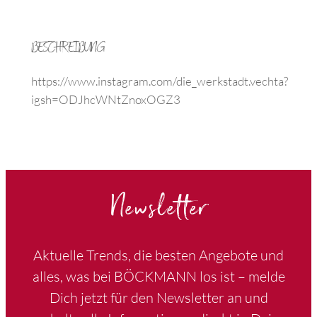
BESCHREIBUNG
https://www.instagram.com/die_werkstadt.vechta?
igsh=ODJhcWNtZnoxOGZ3
Newsletter
Aktuelle Trends, die besten Angebote und
alles, was bei BÖCKMANN los ist – melde
Dich jetzt für den Newsletter an und