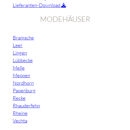
Lieferanten-Download
MODEHÄUSER
Bramsche
Leer
Lingen
Lübbecke
Melle
Meppen
Nordhorn
Papenburg
Recke
Rhauderfehn
Rheine
Vechta