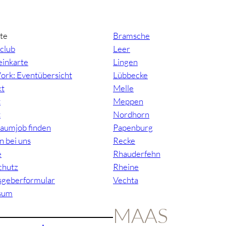
ite
Bramsche
club
Leer
inkarte
Lingen
ork: Eventübersicht
Lübbecke
kt
Melle
t
Meppen
t
Nordhorn
raumjob finden
Papenburg
n bei uns
Recke
e
Rhauderfehn
chutz
Rheine
sgeberformular
Vechta
sum
MAAS