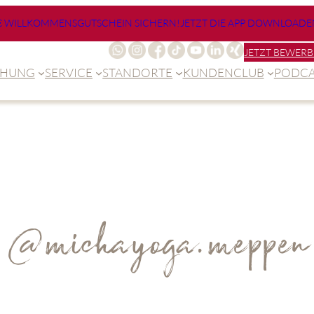
€ WILLKOMMENSGUTSCHEIN SICHERN!
JETZT DIE APP DOWNLOADE
JETZT BEWERB
CHUNG
SERVICE
STANDORTE
KUNDENCLUB
PODCA
@michayoga.meppen