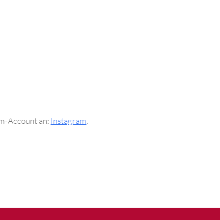
am-Account an:
Instagram
.