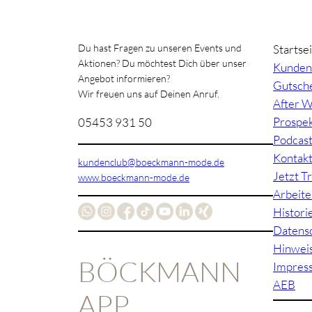
Du hast Fragen zu unseren Events und
Startse
Aktionen? Du möchtest Dich über unser
Kunden
Angebot informieren?
Gutsche
Wir freuen uns auf Deinen Anruf.
After W
Prospe
05453 931 50
Podcas
Kontak
kundenclub@boeckmann-mode.de
Jetzt T
www.boeckmann-mode.de
Arbeite
Histori
Datens
Hinwei
BÖCKMANN
Impres
AEB
APP