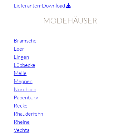
Lieferanten-Download
MODEHÄUSER
Bramsche
Leer
Lingen
Lübbecke
Melle
Meppen
Nordhorn
Papenburg
Recke
Rhauderfehn
Rheine
Vechta