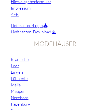
Hinweisgeberformular
Impressum
AEB
Lieferanten-Login
Lieferanten-Download
MODEHÄUSER
Bramsche
Leer
Lingen
Lübbecke
Melle
Meppen
Nordhorn
Papenburg