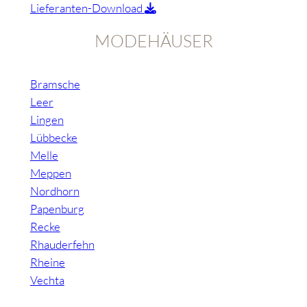
Lieferanten-Download
MODEHÄUSER
Bramsche
Leer
Lingen
Lübbecke
Melle
Meppen
Nordhorn
Papenburg
Recke
Rhauderfehn
Rheine
Vechta