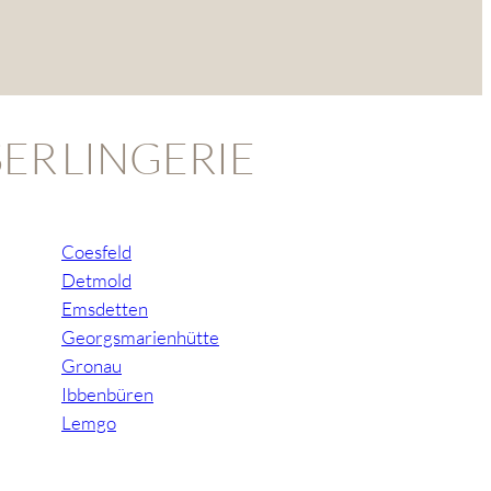
ER
LINGERIE
Coesfeld
Detmold
Emsdetten
Georgsmarienhütte
Gronau
Ibbenbüren
Lemgo