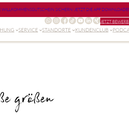
€ WILLKOMMENSGUTSCHEIN SICHERN!
JETZT DIE APP DOWNLOADE
JETZT BEWERB
CHUNG
SERVICE
STANDORTE
KUNDENCLUB
PODCA
ße größen