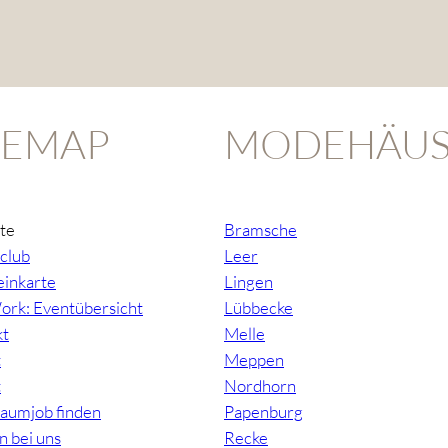
TEMAP
MODEHÄUS
ite
Bramsche
club
Leer
inkarte
Lingen
ork: Eventübersicht
Lübbecke
kt
Melle
t
Meppen
t
Nordhorn
raumjob finden
Papenburg
n bei uns
Recke