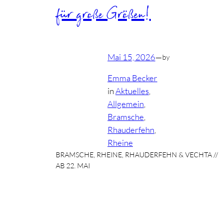
für große Größen!
Mai 15, 2026
—
by
Emma Becker
in
Aktuelles
, 
Allgemein
, 
Bramsche
, 
Rhauderfehn
, 
Rheine
BRAMSCHE, RHEINE, RHAUDERFEHN & VECHTA //
AB 22. MAI