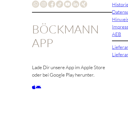
Histori
Datens
Hinwei
BÖCKMANN
Impres
AEB
APP
Liefera
Liefer
Lade Dir unsere App im Apple Store
oder bei Google Play herunter.