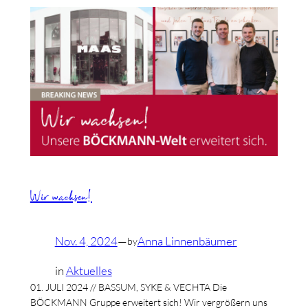
Wir wachsen!
Nov. 4, 2024
—
Anna Linnenbäumer
by
in
Aktuelles
01. JULI 2024 // BASSUM, SYKE & VECHTA Die
BÖCKMANN Gruppe erweitert sich! Wir vergrößern uns