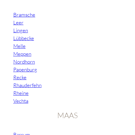
Bramsche
Leer
Lingen
Lübbecke
Melle
Meppen
Nordhorn
Papenburg
Recke
Rhauderfehn
Rheine
Vechta
MAAS
Bassum