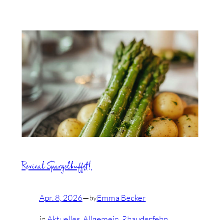
Revival Spargelbuffet!
Apr. 8, 2026
—
Emma Becker
by
in
Aktuelles
, 
Allgemein
, 
Rhauderfehn