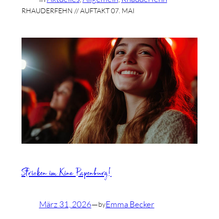
RHAUDERFEHN // AUFTAKT 07. MAI
Stricken im Kino Papenburg!
März 31, 2026
—
Emma Becker
by