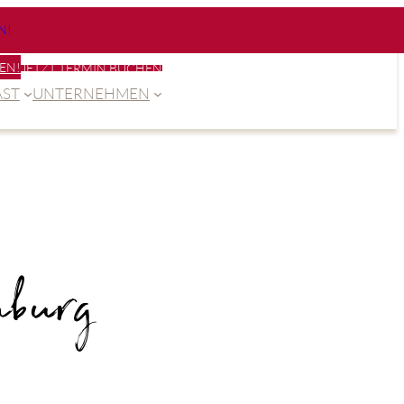
N!
EN!
JETZT TERMIN BUCHEN
ST
UNTERNEHMEN
nburg