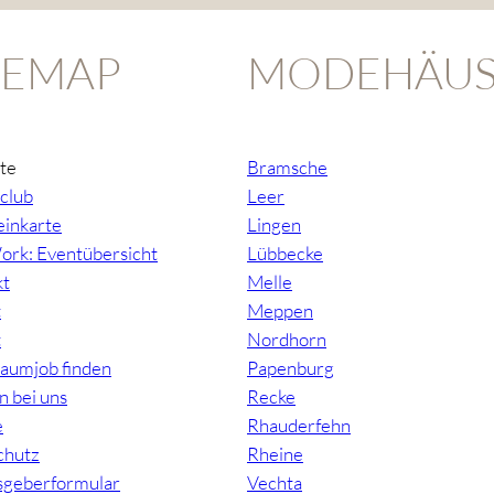
TEMAP
MODEHÄUS
ite
Bramsche
club
Leer
inkarte
Lingen
ork: Eventübersicht
Lübbecke
kt
Melle
t
Meppen
t
Nordhorn
raumjob finden
Papenburg
n bei uns
Recke
e
Rhauderfehn
chutz
Rheine
sgeberformular
Vechta