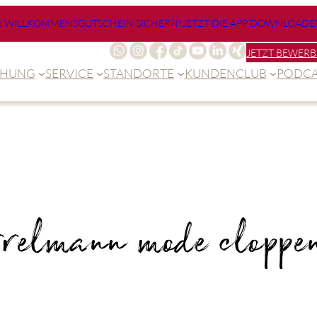
€ WILLKOMMENSGUTSCHEIN SICHERN!
JETZT DIE APP DOWNLOADE
JETZT BEWERB
CHUNG
SERVICE
STANDORTE
KUNDENCLUB
PODCA
relmann mode cloppe