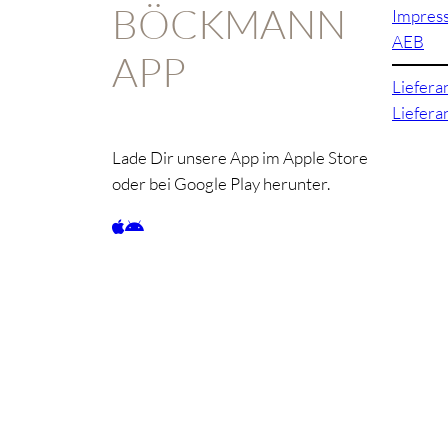
BÖCKMANN
Impres
AEB
APP
Liefera
Liefer
Lade Dir unsere App im Apple Store
oder bei Google Play herunter.