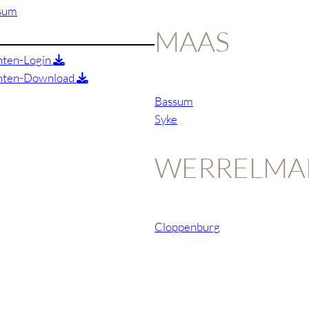
sum
MAAS
nten-Login
anten-Download
Bassum
Syke
WERRELMA
Cloppenburg