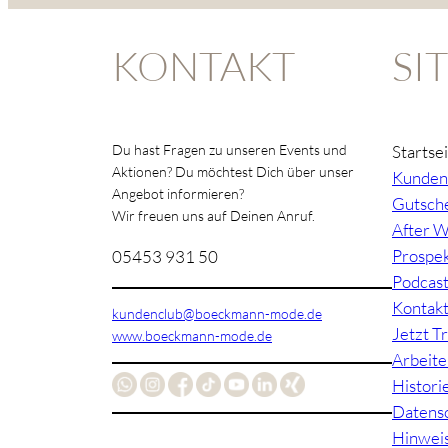
KONTAKT
SI
Du hast Fragen zu unseren Events und
Startse
Aktionen? Du möchtest Dich über unser
Kunden
Angebot informieren?
Gutsche
Wir freuen uns auf Deinen Anruf.
After W
Prospe
05453 931 50
Podcas
Kontak
kundenclub@boeckmann-mode.de
Jetzt T
www.boeckmann-mode.de
Arbeite
Histori
Datens
Hinwei