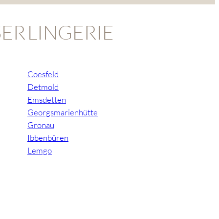
ER
LINGERIE
Coesfeld
Detmold
Emsdetten
Georgsmarienhütte
Gronau
Ibbenbüren
Lemgo