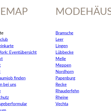
TEMAP
MODEHÄUS
te
Bramsche
club
Leer
inkarte
Lingen
ork: Eventübersicht
Lübbecke
kt
Melle
t
Meppen
t
Nordhorn
raumjob finden
Papenburg
n bei uns
Recke
e
Rhauderfehn
chutz
Rheine
sgeberformular
Vechta
sum