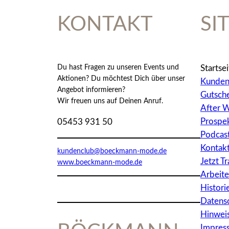
KONTAKT
SI
Du hast Fragen zu unseren Events und
Startsei
Aktionen? Du möchtest Dich über unser
Kunden
Angebot informieren?
Gutsche
Wir freuen uns auf Deinen Anruf.
After W
Prospe
05453 931 50
Podcas
Kontak
kundenclub@boeckmann-mode.de
Jetzt T
www.boeckmann-mode.de
Arbeite
Histori
Datens
Hinwei
Impres