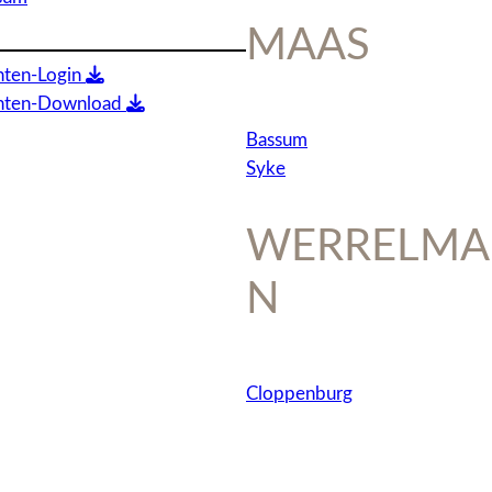
MAAS
nten-Login
anten-Download
Bassum
Syke
WERRELM
N
Cloppenburg