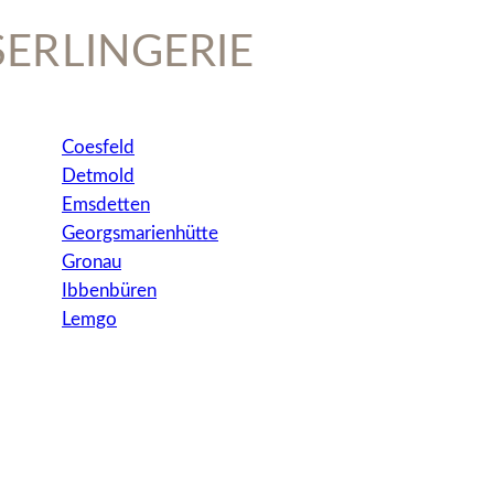
ER
LINGERIE
Coesfeld
Detmold
Emsdetten
Georgsmarienhütte
Gronau
Ibbenbüren
Lemgo