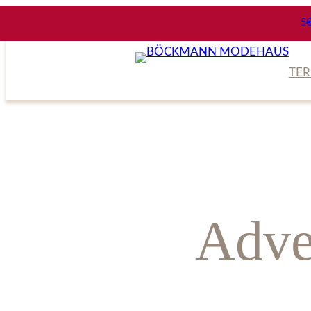
Zum
5
Inhalt
springen
TE
Adve