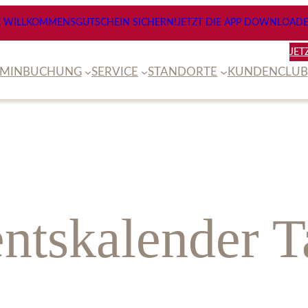
€ WILLKOMMENSGUTSCHEIN SICHERN!
JETZT DIE APP DOWNLOADE
JET
RMINBUCHUNG
SERVICE
STANDORTE
KUNDENCLUB
ntskalender T