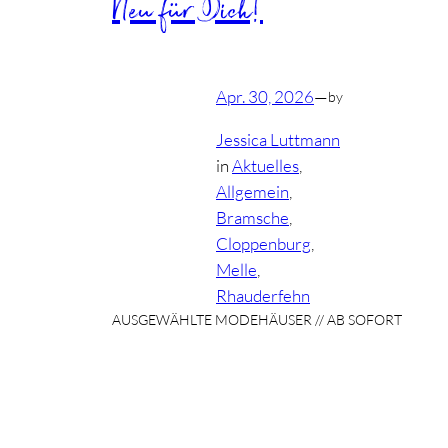
Neu für Dich!
Apr. 30, 2026
—
by
Jessica Luttmann
in
Aktuelles
, 
Allgemein
, 
Bramsche
, 
Cloppenburg
, 
Melle
, 
Rhauderfehn
AUSGEWÄHLTE MODEHÄUSER // AB SOFORT