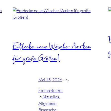
Entdecke neue Wäsche: Marken
g
für große Größen!
Mai 15, 2026
—
by
Emma Becker
in
Aktuelles
, 
Allgemein
, 
Bramsche
, 