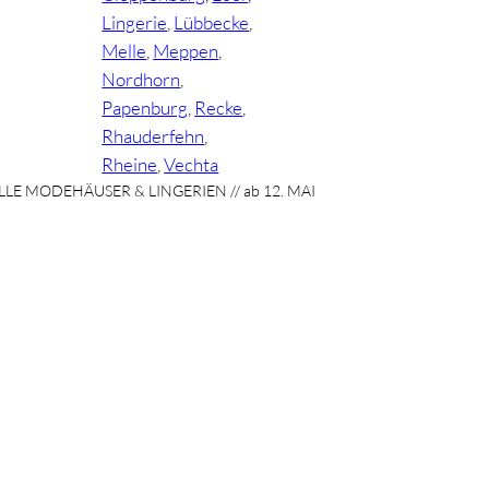
Lingerie
, 
Lübbecke
, 
Melle
, 
Meppen
, 
Nordhorn
, 
Papenburg
, 
Recke
, 
Rhauderfehn
, 
Rheine
, 
Vechta
LLE MODEHÄUSER & LINGERIEN // ab 12. MAI