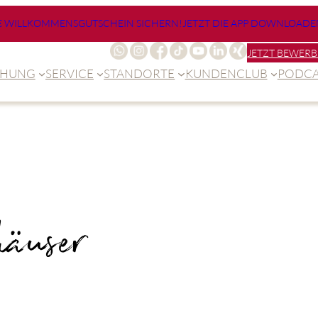
€ WILLKOMMENSGUTSCHEIN SICHERN!
JETZT DIE APP DOWNLOADE
JETZT BEWERB
CHUNG
SERVICE
STANDORTE
KUNDENCLUB
PODCA
häuser