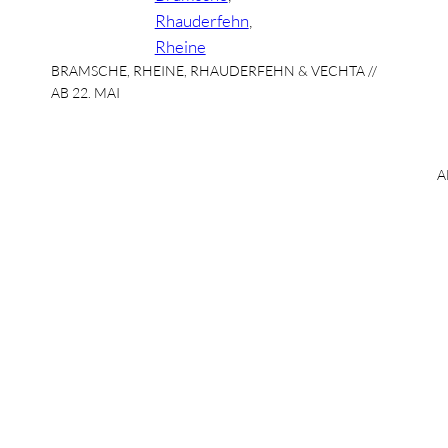
Rhauderfehn
, 
Rheine
BRAMSCHE, RHEINE, RHAUDERFEHN & VECHTA //
AB 22. MAI
A