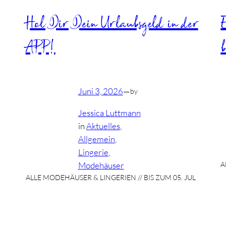
Hol Dir Dein Urlaubsgeld in der
APP!
b
Juni 3, 2026
—
by
Jessica Luttmann
in
Aktuelles
, 
Allgemein
, 
Lingerie
, 
Modehäuser
A
ALLE MODEHÄUSER & LINGERIEN // BIS ZUM 05. JUL