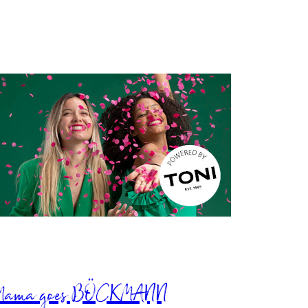
Mama goes BÖCKMANN